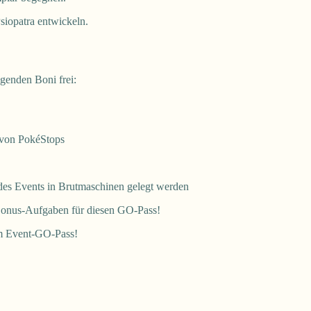
siopatra entwickeln.
lgenden Boni frei:
 von PokéStops
des Events in Brutmaschinen gelegt werden
Bonus-Aufgaben für diesen GO-Pass!
zum Event-GO-Pass!