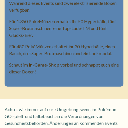
Während dieses Events sind zwei elektrisierende Boxen
verfügbar.
Für 1.350 PokéMünzen erhaltet ihr 50 Hyperbälle, fünf
Super-Brutmaschinen, eine Top-Lade-TM und fünf
Glücks-Eier.
Für 480 PokéMünzen erhaltet ihr 30 Hyperbälle, einen
Rauch, drei Super-Brutmaschinen und ein Lockmodul.
Schaut im
In-Game-Shop
vorbei und schnappt euch eine
dieser Boxen!
Achtet wie immer auf eure Umgebung, wenn ihr Pokémon
GO spielt, und haltet euch an die Verordnungen von
Gesundheitsbehörden. Änderungen an kommenden Events