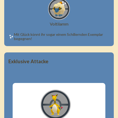
Voltilamm
Mit Glück könnt ihr sogar einem Schillernden Exemplar
begegnen!
Exklusive Attacke