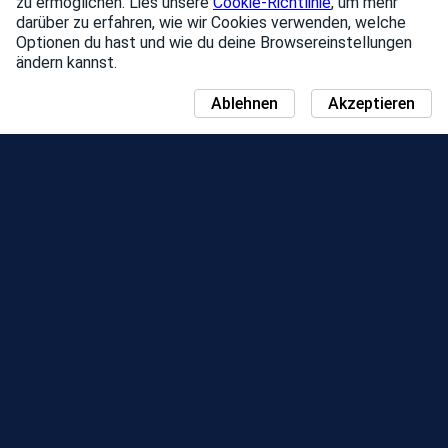
zu ermöglichen. Lies unsere
Cookie-Richtlinie
, um mehr
darüber zu erfahren, wie wir Cookies verwenden, welche
Optionen du hast und wie du deine Browsereinstellungen
ändern kannst.
Ablehnen
Akzeptieren
NEUIGKEITEN
COMMUNITY DAY-KARTE
JAHRESZEITEN
BESTENLISTE
EVENTS
SUPPORT