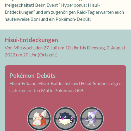
freigeschaltet! Beim Event “Hyperbonus: Hisui-
Entdeckungen” und am zugehörigen Raid-Tag erwarten euch
haufenweise Boni und ein Pokémon-Debüt!
Hisui-Entdeckungen
Von Mittwoch, den 27. Juli um 10 Uhr bis Dienstag, 2. August
2022 um 20 Uhr (Ortszeit)
Pokémon-Debüts
Hisui-Fukano, Hisui-Baldorfish und Hisui-Sniebel zeigen
sich zum ersten Mal in Pokémon GO!