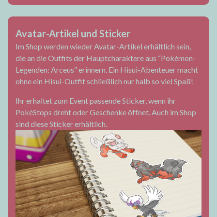
Avatar-Artikel und Sticker
Im Shop werden wieder Avatar-Artikel erhältlich sein,
die an die Outfits der Hauptcharaktere aus “Pokémon-
Legenden: Arceus” erinnern. Ein Hisui-Abenteuer macht
ohne ein Hisui-Outfit schließlich nur halb so viel Spaß!
Ihr erhaltet zum Event passende Sticker, wenn ihr
PokéStops dreht oder Geschenke öffnet. Auch im Shop
sind diese Sticker erhältlich.