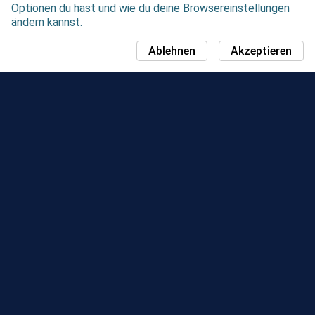
Optionen du hast und wie du deine Browsereinstellungen
ändern kannst.
Ablehnen
Akzeptieren
NEUIGKEITEN
COMMUNITY DAY-KARTE
JAHRESZEITEN
BESTENLISTE
EVENTS
SUPPORT