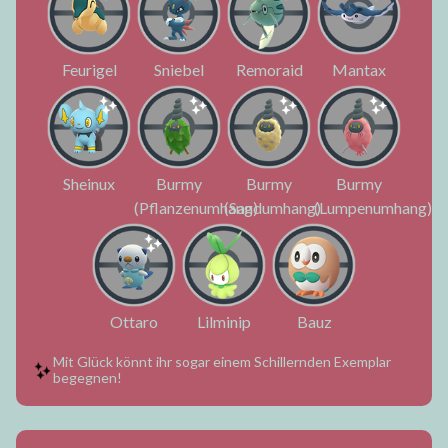
Feurigel
Sniebel
Remoraid
Mantax
Sheinux
Burmy
Burmy
Burmy
(Pflanzenumhang)
(Sandumhang)
(Lumpenumhang)
Ottaro
Lilminip
Bauz
Mit Glück könnt ihr sogar einem Schillernden Exemplar
begegnen!