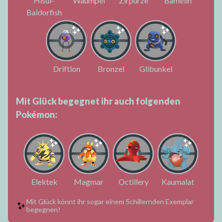
Hisui-
Waumpel
Zirpurze
Bamelin
Baldorfish
Driftlon
Bronzel
Glibunkel
Mit Glück begegnet ihr auch folgenden
Pokémon:
Elektek
Magmar
Octillery
Kaumalat
Mit Glück könnt ihr sogar einem Schillernden Exemplar
begegnen!