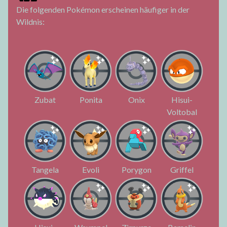
Die folgenden Pokémon erscheinen häufiger in der
Wildnis:
Zubat
Ponita
Onix
Hisui-
Voltobal
Tangela
Evoli
Porygon
Griffel