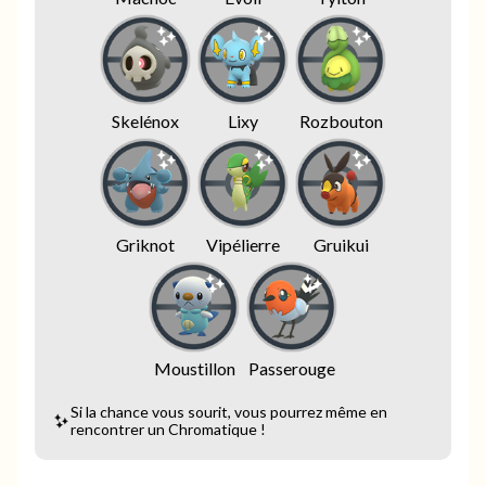
Skelénox
Lixy
Rozbouton
Griknot
Vipélierre
Gruikui
Moustillon
Passerouge
Si la chance vous sourit, vous pourrez même en
rencontrer un Chromatique !