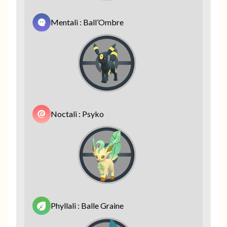
Mentali : Ball’Ombre
Noctali : Psyko
Phyllali : Balle Graine