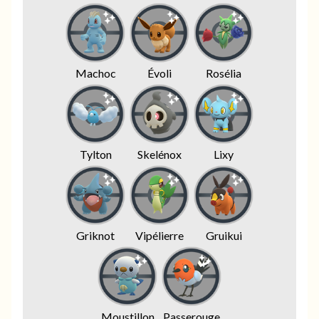
Machoc
Évoli
Rosélia
Tylton
Skelénox
Lixy
Griknot
Vipélierre
Gruikui
Moustillon
Passerouge