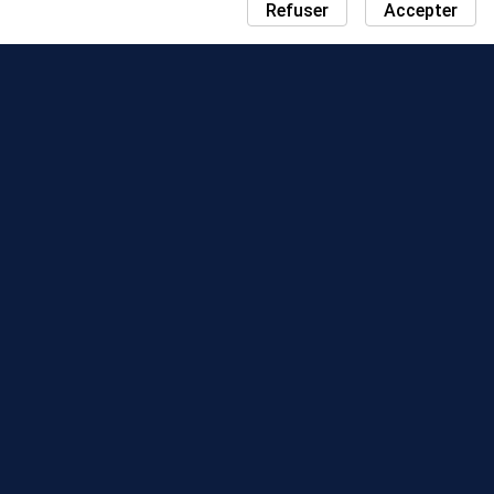
Refuser
Accepter
ACTUALITÉS
CARTE JOURNÉE COMMUNAUTÉ
SAISONS
CLASSEMENT
ÉVÉNEMENTS
ASSISTANCE