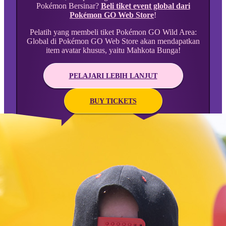
Pokémon Bersinar?
Beli tiket event global dari
Pokémon GO Web Store
!
Pelatih yang membeli tiket Pokémon GO Wild Area:
Global di Pokémon GO Web Store akan mendapatkan
item avatar khusus, yaitu Mahkota Bunga!
PELAJARI LEBIH LANJUT
BUY TICKETS