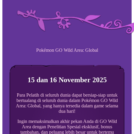
Pokémon GO Wild Area: Global
15 dan 16 November 2025
Para Pelatih di seluruh dunia dapat bersiap-siap untuk
bertualang di seluruh dunia dalam Pokémon GO Wild
Area: Global, yang hanya tersedia dalam game selama
dua hari!
Ingin memaksimalkan akhir pekan Anda di GO Wild
Area dengan Penelitian Spesial eksklusif, bonus
tambahan, dan peluang lebih besar untuk bertemu