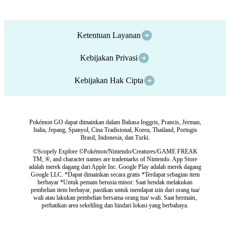
Ketentuan Layanan
Kebijakan Privasi
Kebijakan Hak Cipta
Pokémon GO dapat dimainkan dalam Bahasa Inggris, Prancis, Jerman,
Italia, Jepang, Spanyol, Cina Tradisional, Korea, Thailand, Portugis
Brasil, Indonesia, dan Turki.
©Scopely Explore ©Pokémon/Nintendo/Creatures/GAME FREAK
TM, ®, and character names are trademarks of Nintendo. App Store
adalah merek dagang dari Apple Inc. Google Play adalah merek dagang
Google LLC. *Dapat dimainkan secara gratis *Terdapat sebagian item
berbayar *Untuk pemain berusia minor: Saat hendak melakukan
pembelian item berbayar, pastikan untuk mendapat izin dari orang tua/
wali atau lakukan pembelian bersama orang tua/ wali. Saat bermain,
perhatikan area sekeliling dan hindari lokasi yang berbahaya.