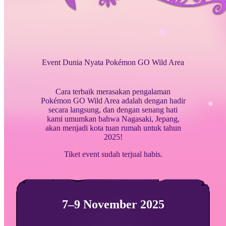
Event Dunia Nyata Pokémon GO Wild Area
Cara terbaik merasakan pengalaman
Pokémon GO Wild Area adalah dengan hadir
secara langsung, dan dengan senang hati
kami umumkan bahwa Nagasaki, Jepang,
akan menjadi kota tuan rumah untuk tahun
2025!
Tiket event sudah terjual habis.
7–9 November 2025