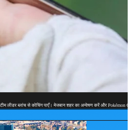
टीम लीडर ब्लांच से कोचिंग पाएँ। मेजबान शहर का अन्वेषण करें और Pokémon GO ए