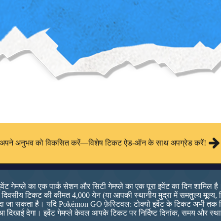
अपने अनुभव को विकसित करें—विशेष टिकट ऐड-ऑन के साथ अपग्रेड करें!
वेंट गेमप्ले का एक पार्क सेशन और सिटी गेमप्ले का एक पूरा इवेंट का दिन शामिल 
 एक दिवसीय टिकट की कीमत 4,000 येन (या आपकी स्थानीय मुद्रा में समतुल्य मूल्य, 
 जा सकता है। यदि Pokémon GO फ़ेस्टिवल: टोक्यो इवेंट के टिकट अभी तक बि
ुआ दिखाई देगा। इवेंट गेमप्ले केवल आपके टिकट पर निर्दिष्ट दिनांक, समय और स्