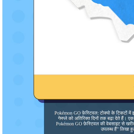
Pokémon GO फ़ेस्टिवल: टोक्यो के टिकटों में इ
गेमप्ले को अतिरिक्त दिनों तक बढ़ा देते हैं।
Pokémon GO फ़ेस्टिवल की वेबसाइट से खरीदा
उपलब्ध हैं” लिखा ह