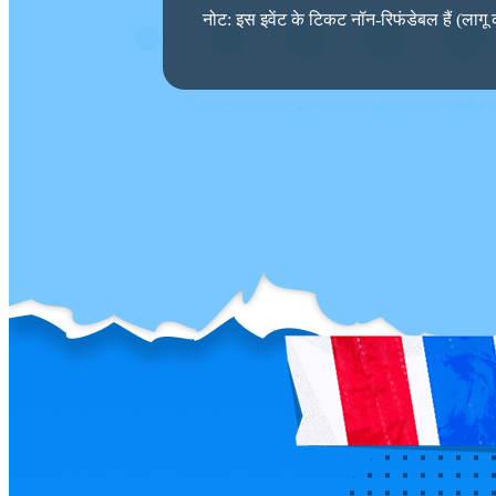
नोट: इस इवेंट के टिकट नॉन-रिफंडेबल हैं (लागू 