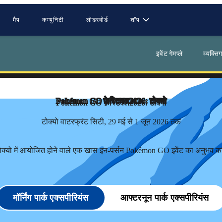
मैप
कम्युनिटी
लीडरबोर्ड
शॉप
00
00
00
00
इवेंट गेमप्ले
व्यक्त
दिन
घंटे
मिनट
सेकंड
Pokémon GO फ़ेस्टिवल
2026: टोक्यो
टोक्यो वाटरफ्रंट सिटी, 29 मई से 1 जून 2026 तक
ोक्यो में आयोजित होने वाले एक खास इन-पर्सन Pokémon GO इवेंट का अनुभव करे
मॉर्निंग पार्क एक्सपीरियंस
आफ्टरनून पार्क एक्सपीरियंस