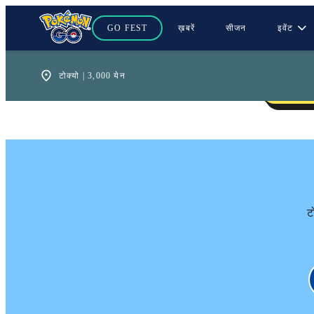
GO FEST
ख़बरें
सीजन
इवेंट
ट