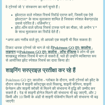
वे ट्रेनर्स जो Y संस्करण का मार्ग चुनते हैं।
इवेल्टाल वाले स्पेशल रिसर्च रिवॉर्ड प्राप्त करें, जिसमें एक ऐसे
इवेल्टाल* के साथ मुलाकात शामिल है जिसका स्पेशल बैकग्राउंड
उससे प्रेरित है।
पोकेमॉन Y.
इवेंट-थीम वाले फ़ील्ड रिसर्च टास्क पाने का मौका, जो अनोन Y*
के साथ मुलाकात का रिवॉर्ड देते हैं।
*अगर आप नसीब वाले हुए, तो आपको एक शाइनी भी मिल सकता है!
टिकट धारक ट्रेनर्स जो भाग ले रहे हैं
Pokémon GO टूर: कालोस -
ताइनान
या
Pokémon GO टूर: कलोस - लॉस एंजिल्स
वे लोग भी इस
शाखाबद्ध स्पेशल रिसर्च में भाग ले सकते हैं, भले ही उन्होंने व्यक्तिगत रूप
से आयोजित इवेंट स्पेशल रिसर्च का दावा किया हो!
शाइनिंग सरप्राइज़ प्रतीक्षा कर रहे हैं
Pokémon GO टूर: कालोस - ग्लोबल के दौरान, सभी ट्रेनर्स को इवेंट के
दौरान जंगल में शाइनी कॉस्ट्यूम वाले पिकाचू, शाइनी चेस्पिन, शाइनी
फ़ेनेकन और शाइनी फ़्रोकी से मिलने की संभावना में वृद्धि की उम्मीद कर
सकते हैं। रेड से शाइनी होनेज मिलने की संभावना भी बढ़ जाएगी, और 2
किमी और 10 किमी के अंडों से शाइनी पोकेमॉन मिलने की संभावना भी बढ़
जाएगी!