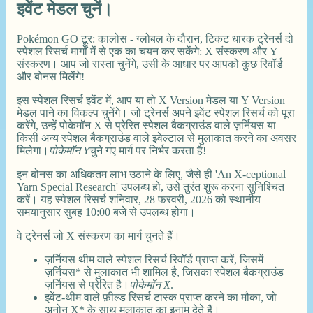
इवेंट मेडल चुनें।
Pokémon GO टूर: कालोस - ग्लोबल के दौरान, टिकट धारक ट्रेनर्स दो
स्पेशल रिसर्च मार्गों में से एक का चयन कर सकेंगे: X संस्करण और Y
संस्करण। आप जो रास्ता चुनेंगे, उसी के आधार पर आपको कुछ रिवॉर्ड
और बोनस मिलेंगे!
इस स्पेशल रिसर्च इवेंट में, आप या तो X Version मेडल या Y Version
मेडल पाने का विकल्प चुनेंगे। जो ट्रेनर्स अपने इवेंट स्पेशल रिसर्च को पूरा
करेंगे, उन्हें पोकेमॉन X से प्रेरित स्पेशल बैकग्राउंड वाले ज़र्नियस या
किसी अन्य स्पेशल बैकग्राउंड वाले इवेल्टाल से मुलाकात करने का अवसर
मिलेगा।
पोकेमॉन Y
चुने गए मार्ग पर निर्भर करता है!
इन बोनस का अधिकतम लाभ उठाने के लिए, जैसे ही 'An X-ceptional
Yarn Special Research' उपलब्ध हो, उसे तुरंत शुरू करना सुनिश्चित
करें। यह स्पेशल रिसर्च शनिवार, 28 फरवरी, 2026 को स्थानीय
समयानुसार सुबह 10:00 बजे से उपलब्ध होगा।
वे ट्रेनर्स जो X संस्करण का मार्ग चुनते हैं।
ज़र्नियस थीम वाले स्पेशल रिसर्च रिवॉर्ड प्राप्त करें, जिसमें
ज़र्नियस* से मुलाकात भी शामिल है, जिसका स्पेशल बैकग्राउंड
ज़र्नियस से प्रेरित है।
पोकेमॉन X
.
इवेंट-थीम वाले फ़ील्ड रिसर्च टास्क प्राप्त करने का मौका, जो
अनोन X* के साथ मुलाकात का इनाम देते हैं।