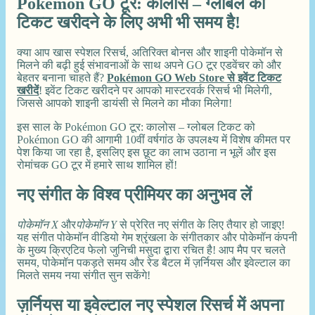
Pokémon GO टूर: कालोस – ग्लोबल का
टिकट खरीदने के लिए अभी भी समय है!
क्या आप खास स्पेशल रिसर्च, अतिरिक्त बोनस और शाइनी पोकेमॉन से
मिलने की बढ़ी हुई संभावनाओं के साथ अपने GO टूर एडवेंचर को और
बेहतर बनाना चाहते हैं?
Pokémon GO Web Store से इवेंट टिकट
खरीदें
! इवेंट टिकट खरीदने पर आपको मास्टरवर्क रिसर्च भी मिलेगी,
जिससे आपको शाइनी डायंसी से मिलने का मौका मिलेगा!
इस साल के Pokémon GO टूर: कालोस – ग्लोबल टिकट को
Pokémon GO की आगामी 10वीं वर्षगांठ के उपलक्ष्य में विशेष कीमत पर
पेश किया जा रहा है, इसलिए इस छूट का लाभ उठाना न भूलें और इस
रोमांचक GO टूर में हमारे साथ शामिल हों!
नए संगीत के विश्व प्रीमियर का अनुभव लें
पोकेमॉन X
और
पोकेमॉन Y
से प्रेरित नए संगीत के लिए तैयार हो जाइए!
यह संगीत पोकेमॉन वीडियो गेम श्रृंखला के संगीतकार और पोकेमॉन कंपनी
के मुख्य क्रिएटिव फेलो जुनिची मसुदा द्वारा रचित है! आप मैप पर चलते
समय, पोकेमॉन पकड़ते समय और रेड बैटल में ज़र्नियस और इवेल्टाल का
मिलते समय नया संगीत सुन सकेंगे!
ज़र्नियस या इवेल्टाल नए स्पेशल रिसर्च में अपना