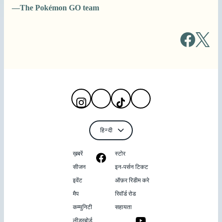
—The Pokémon GO team
ख़बरें
स्टोर
सीजन
इन-पर्सन टिकट
इवेंट
ऑफ़र रिडीम करे
मैप
रिवॉर्ड रोड
कम्युनिटी
सहायता
लीडरबोर्ड