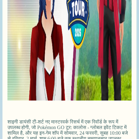
शाइनी डायंसी टी-शर्ट नए मास्टरवर्क रिसर्च में एक रिवॉर्ड के रूप में
उपलब्ध होगी, जो Pokémon GO टूर: कालोस - ग्लोबल इवेंट टिकट में
शामिल है, और यह इन-गेम शॉप में सोमवार, 24 फरवरी, सुबह 10:00 बजे
से रविवार, 2 मार्च, शाम 6:00 बजे तक स्थानीय समयानुसार उपलब्ध