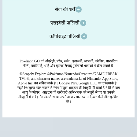
सेवा की शर्तें
प्राइवेसी पॉलिसी
कॉपीराइट पॉलिसी
Pokémon GO को अंग्रेज़ी, फ़्रेंच, जर्मन, इतालवी, जापानी, स्पेनिश, पारंपरिक
चीनी, कोरियाई, थाई और ब्राज़ीलियाई पुर्तगाली भाषाओं में खेल सकते हैं.
©Scopely Explore ©Pokémon/Nintendo/Creatures/GAME FREAK
TM, ®, and character names are trademarks of Nintendo. App Store,
Apple Inc. का सर्विस मार्क है। Google Play, Google LLC का ट्रेडमार्क है।
*इसे निःशुल्क खेल सकते हैं *गेम में कुछ आइटम की बिक्री भी होती है *18 से कम
आयु के प्लेयर - आइटम की खरीदारी अभिभावक की मंज़ूरी लेकर या उनकी
मौजूदगी में करें। गेम खेलते समय अपने आस - पास ध्यान दे कर खेलें और सुरक्षित
रहें।