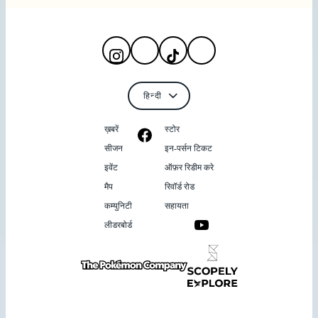
ख़बरें
स्टोर
सीजन
इन-पर्सन टिकट
इवेंट
ऑफ़र रिडीम करे
मैप
रिवॉर्ड रोड
कम्युनिटी
सहायता
लीडरबोर्ड