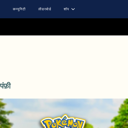
ट
कम्युनिटी
लीडरबोर्ड
शॉप
पंफ़ी