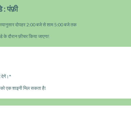
 : पंफ़ी
मयानुसार दोपहर 2:00 बजे से शाम 5:00 बजे तक
ी डे के दौरान फ़ीचर किया जाएगा!
देगें।*
आपको एक शाइनी मिल सकता है!