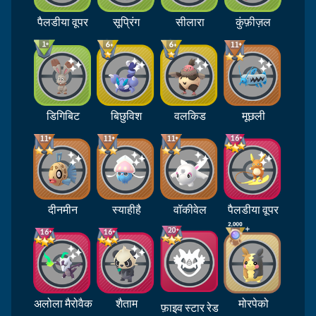
पैलडीया वूपर
सूप्रिंग
सीलारा
कुंफ़ीज़ल
डिगिबिट
बिछुविश
वलकिड
मूछली
दीनमीन
स्याहीहै
वॉकीवेल
पैलडीया वूपर
अलोला मैरोवैक
शैताम
मोरपेको
फ़ाइव स्टार रेड