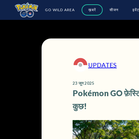
GO WILD AREA
ख़बरें
सीजन
इवें
UPDATES
23 जून 2025
Pokémon GO फ़ेस्टिव
कुछ!