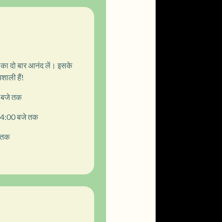
टे का दो बार आनंद लें। इसके
शाली हैं!
 बजे तक
 4:00 बजे तक
े तक