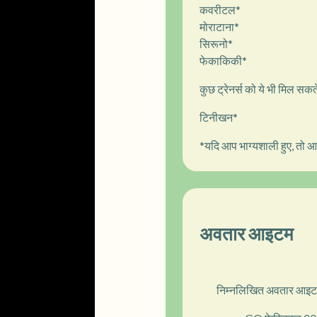
कवरीटल*
मोराटाना*
सिरूनो*
फेकाकिकी*
कुछ ट्रेनर्स को ये भी मिल सकते 
टिनीखन*
*यदि आप भाग्यशाली हुए, तो 
अवतार आइटम
निम्नलिखित अवतार आइटम 