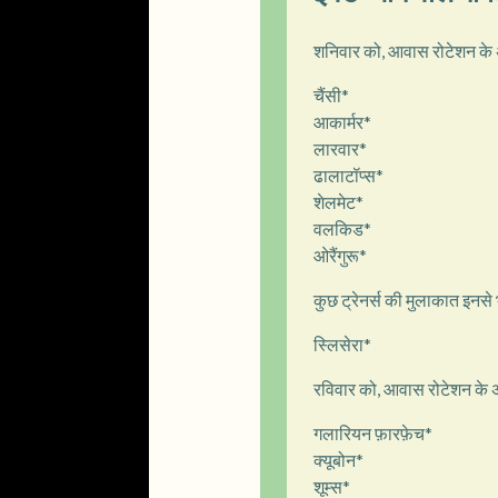
शनिवार को, आवास रोटेशन के अल
चैंसी*
आकार्मर*
लारवार*
ढालाटॉप्स*
शेलमेट*
वलकिड*
ओरैंगुरू*
कुछ ट्रेनर्स की मुलाकात इनसे
स्लिसेरा*
रविवार को, आवास रोटेशन के अला
गलारियन फ़ारफ़ेच*
क्यूबोन*
शूम्स*