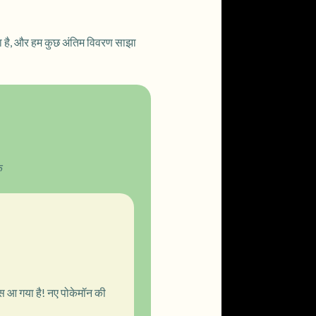
 है, और हम कुछ अंतिम विवरण साझा
क
स आ गया है! नए पोकेमॉन की