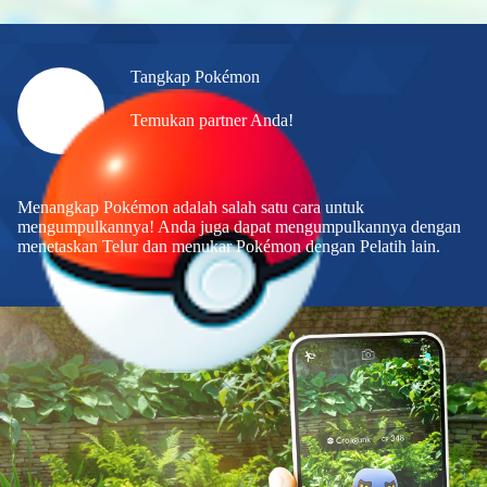
Tangkap Pokémon
Temukan partner Anda!
Menangkap Pokémon adalah salah satu cara untuk
mengumpulkannya! Anda juga dapat mengumpulkannya dengan
menetaskan Telur dan menukar Pokémon dengan Pelatih lain.