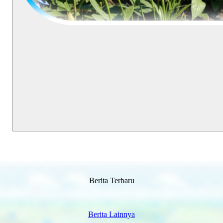
Berita Terbaru
Berita Lainnya