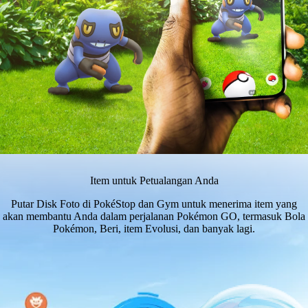
Item untuk Petualangan Anda
Putar Disk Foto di PokéStop dan Gym untuk menerima item yang
akan membantu Anda dalam perjalanan Pokémon GO, termasuk Bola
Pokémon, Beri, item Evolusi, dan banyak lagi.