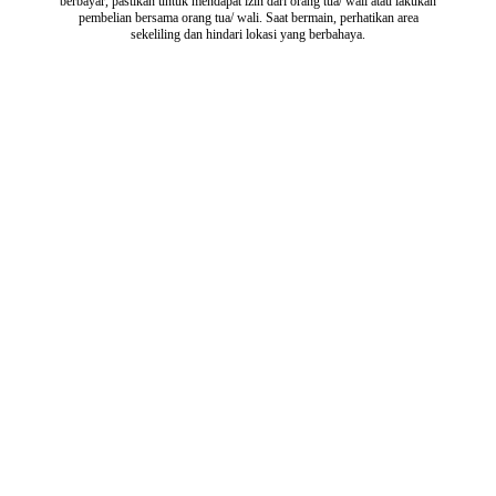
berbayar, pastikan untuk mendapat izin dari orang tua/ wali atau lakukan
pembelian bersama orang tua/ wali. Saat bermain, perhatikan area
sekeliling dan hindari lokasi yang berbahaya.