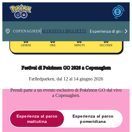
Esperienza di gioco de
ACQUISTA I BIGLIETTI
00
00
00
00
GIORNI
ORE
MINUTI
SECONDI
Festival di Pokémon GO
2026 a Copenaghen
Fælledparken, dal 12 al 14 giugno 2026
Prendi parte a un evento esclusivo di Pokémon GO dal vivo
a Copenaghen.
Esperienza al parco
Esperienza al parco
mattutina
pomeridiana