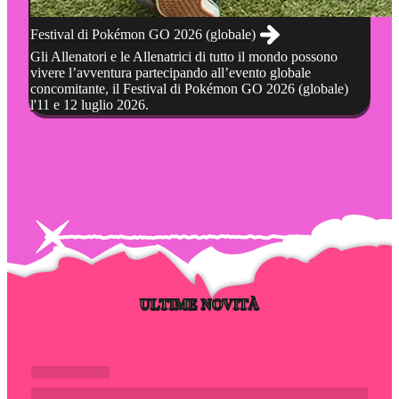
Festival di Pokémon GO 2026 (globale)
Gli Allenatori e le Allenatrici di tutto il mondo possono
vivere l’avventura partecipando all’evento globale
concomitante, il Festival di Pokémon GO 2026 (globale)
l'11 e 12 luglio 2026.
ULTIME NOVITÀ