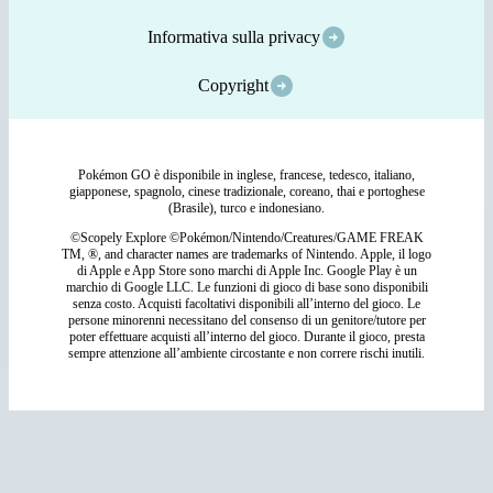
Informativa sulla privacy
Copyright
Pokémon GO è disponibile in inglese, francese, tedesco, italiano,
giapponese, spagnolo, cinese tradizionale, coreano, thai e portoghese
(Brasile), turco e indonesiano.
©Scopely Explore ©Pokémon/Nintendo/Creatures/GAME FREAK
TM, ®, and character names are trademarks of Nintendo. Apple, il logo
di Apple e App Store sono marchi di Apple Inc. Google Play è un
marchio di Google LLC. Le funzioni di gioco di base sono disponibili
senza costo. Acquisti facoltativi disponibili all’interno del gioco. Le
persone minorenni necessitano del consenso di un genitore/tutore per
poter effettuare acquisti all’interno del gioco. Durante il gioco, presta
sempre attenzione all’ambiente circostante e non correre rischi inutili.