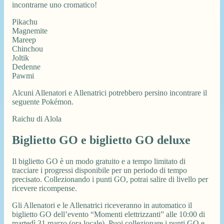
incontrarne uno cromatico!
Pikachu
Magnemite
Mareep
Chinchou
Joltik
Dedenne
Pawmi
Alcuni Allenatori e Allenatrici potrebbero persino incontrare il
seguente Pokémon.
Raichu di Alola
Biglietto GO e biglietto GO deluxe
Il biglietto GO è un modo gratuito e a tempo limitato di
tracciare i progressi disponibile per un periodo di tempo
precisato. Collezionando i punti GO, potrai salire di livello per
ricevere ricompense.
Gli Allenatori e le Allenatrici riceveranno in automatico il
biglietto GO dell’evento “Momenti elettrizzanti” alle 10:00 di
martedì 31 marzo (ora locale). Puoi collezionare i punti GO e