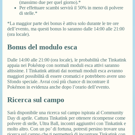
(massimo due per quel giorno).*
Per effettuare scambi servirà il 50% in meno di polvere
di stelle.*
*La maggior parte dei bonus è attiva solo durante le tre ore
dell’evento, ma questi bonus lo saranno dalle 14:00 alle 21:00
(ora locale).
Bonus del modulo esca
Dalle 14:00 alle 21:00 (ora locale), le probabilità che Tinkatink
appaia nei Pokéstop con normali moduli esca attivi saranno
altissime. I Tinkatink attirati dai normali moduli esca avranno
maggiori possibilità di essere cromatici e potrebbero avere uno
Sfondo speciale. Avrai così più chance di incontrare il
Pokémon in evidenza anche dopo l’orario dell’evento.
Ricerca sul campo
Sarà disponibile una ricerca sul campo ispirata al Community
Day di aprile. Cattura Tinkatink per ottenere ricompense come
polvere di stelle, Ultra Ball, incontri aggiuntivi con Tinkatink e
molto altro. Con un po’ di fortuna, potresti persino trovare una
ricerca sul campo che ti permetterà di incontrare Tinkatink con