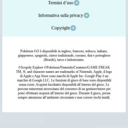
Termini d’uso
Informativa sulla privacy
Copyright
Pokémon GO è disponibile in inglese, francese, tedesco, italiano,
giapponese, spagnolo, cinese tradizionale, coreano, thai e portoghese
(Brasile), turco e indonesiano.
©Scopely Explore ©Pokémon/Nintendo/Creatures/GAME FREAK
TM, ®, and character names are trademarks of Nintendo. Apple, il logo
di Apple e App Store sono marchi di Apple Inc. Google Play è un
marchio di Google LLC. Le funzioni di gioco di base sono disponibili
senza costo. Acquisti facoltativi disponibili all’interno del gioco. Le
persone minorenni necessitano del consenso di un genitore/tutore per
poter effettuare acquisti all’interno del gioco. Durante il gioco, presta
sempre attenzione all’ambiente circostante e non correre rischi inutili.