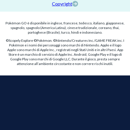
Copyright
Pokémon GO è disponibile in inglese, francese, tedesco, italiano, giapponese,
spagnolo, spagnolo (America Latina), cinese tradizionale, coreano, thai,
portoghese (Brasile), turco, hindi e indonesiano.
©Scopely Explore ©Pokémon. ©Nintendo/Creatures Inc./GAME FREAK inc. I
Pokémon e i nomi dei personaggi sono marchi di Nintendo. Apple e il logo
Apple sono marchi di Apple Inc., registrati negli Stati Uniti e in altri Paesi. App
Store è un marchio di servizio di Apple Inc. Android, Google Play e il logo di
Google Play sono marchi di Google LLC. Durante il gioco, presta sempre
attenzione all’ambiente circostante e non correre rischi inutili.