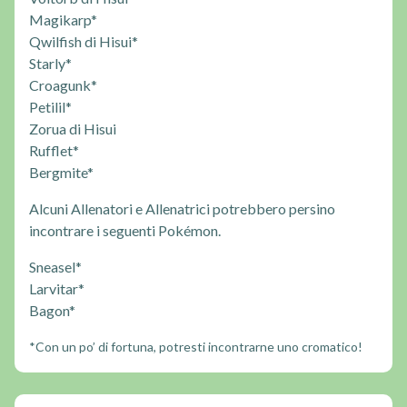
Magikarp*
Qwilfish di Hisui*
Starly*
Croagunk*
Petilil*
Zorua di Hisui
Rufflet*
Bergmite*
Alcuni Allenatori e Allenatrici potrebbero persino
incontrare i seguenti Pokémon.
Sneasel*
Larvitar*
Bagon*
*Con un po’ di fortuna, potresti incontrarne uno cromatico!