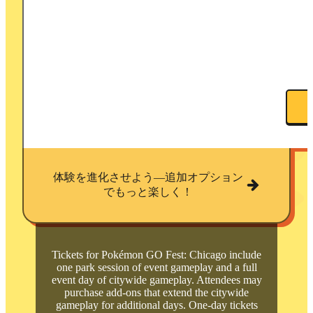
体験を進化させよう—追加オプション
でもっと楽しく！
Tickets for Pokémon GO Fest: Chicago include
one park session of event gameplay and a full
event day of citywide gameplay. Attendees may
purchase add-ons that extend the citywide
gameplay for additional days. One-day tickets