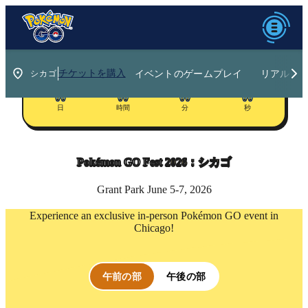
イベントのゲームプレイ
リアルイ
チケットを購入
00
00
00
00
日
時間
分
秒
Pokémon GO Fest
2026：シカゴ
Grant Park June 5-7, 2026
Experience an exclusive in-person Pokémon GO event in
Chicago!
午前の部
午後の部