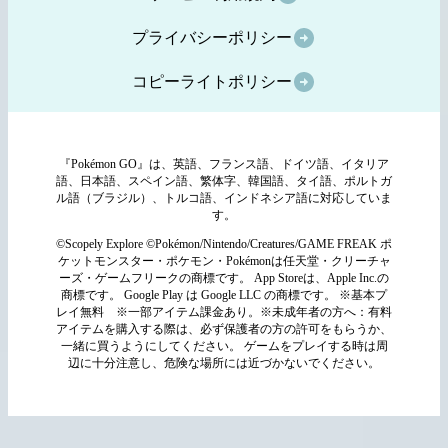
プライバシーポリシー
コピーライトポリシー
『Pokémon GO』は、英語、フランス語、ドイツ語、イタリア
語、日本語、スペイン語、繁体字、韓国語、タイ語、ポルトガ
ル語（ブラジル）、トルコ語、インドネシア語に対応していま
す。
©Scopely Explore ©Pokémon/Nintendo/Creatures/GAME FREAK ポ
ケットモンスター・ポケモン・Pokémonは任天堂・クリーチャ
ーズ・ゲームフリークの商標です。 App Storeは、Apple Inc.の
商標です。 Google Play は Google LLC の商標です。 ※基本プ
レイ無料 ※一部アイテム課金あり。※未成年者の方へ：有料
アイテムを購入する際は、必ず保護者の方の許可をもらうか、
一緒に買うようにしてください。 ゲームをプレイする時は周
辺に十分注意し、危険な場所には近づかないでください。