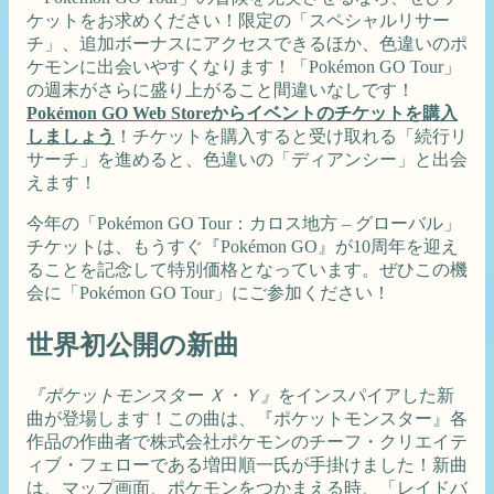
ケットをお求めください！限定の「スペシャルリサー
チ」、追加ボーナスにアクセスできるほか、色違いのポ
ケモンに出会いやすくなります！「Pokémon GO Tour」
の週末がさらに盛り上がること間違いなしです！
Pokémon GO Web Storeからイベントのチケットを購入
しましょう
！チケットを購入すると受け取れる「続行リ
サーチ」を進めると、色違いの「ディアンシー」と出会
えます！
今年の「Pokémon GO Tour：カロス地方 – グローバル」
チケットは、もうすぐ『Pokémon GO』が10周年を迎え
ることを記念して特別価格となっています。ぜひこの機
会に「Pokémon GO Tour」にご参加ください！
世界初公開の新曲
『ポケットモンスター Ｘ・Ｙ』
をインスパイアした新
曲が登場します！この曲は、『ポケットモンスター』各
作品の作曲者で株式会社ポケモンのチーフ・クリエイテ
ィブ・フェローである増田順一氏が手掛けました！新曲
は、マップ画面、ポケモンをつかまえる時、「レイドバ