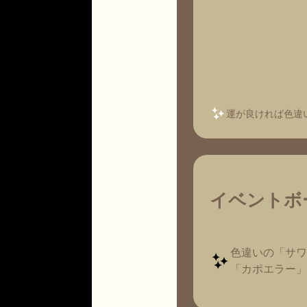
運が良ければ色違
イベントボ
色違いの「サワ
「カポエラー」