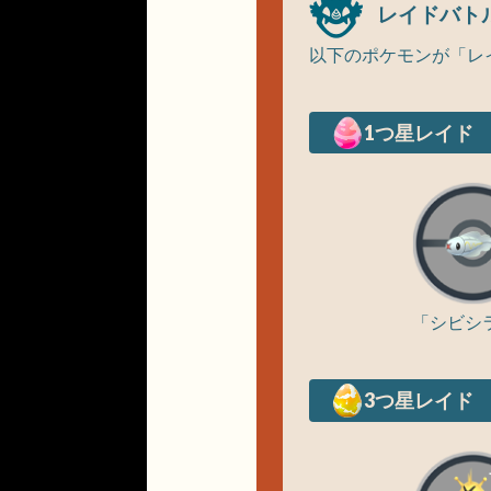
レイドバト
以下のポケモンが「レ
1つ星レイド
「シビシ
3つ星レイド