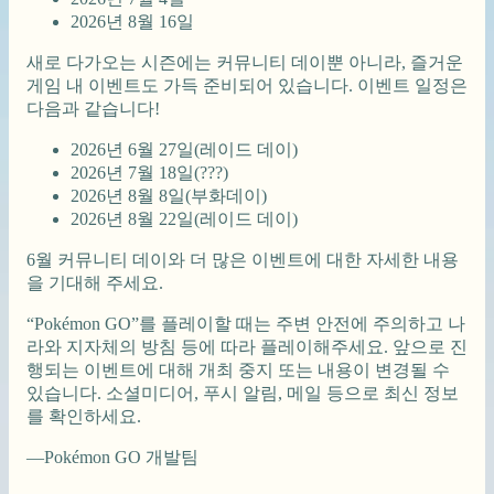
2026년 8월 16일
새로 다가오는 시즌에는 커뮤니티 데이뿐 아니라, 즐거운
게임 내 이벤트도 가득 준비되어 있습니다. 이벤트 일정은
다음과 같습니다!
2026년 6월 27일(레이드 데이)
2026년 7월 18일(???)
2026년 8월 8일(부화데이)
2026년 8월 22일(레이드 데이)
6월 커뮤니티 데이와 더 많은 이벤트에 대한 자세한 내용
을 기대해 주세요.
“Pokémon GO”를 플레이할 때는 주변 안전에 주의하고 나
라와 지자체의 방침 등에 따라 플레이해주세요. 앞으로 진
행되는 이벤트에 대해 개최 중지 또는 내용이 변경될 수
있습니다. 소셜미디어, 푸시 알림, 메일 등으로 최신 정보
를 확인하세요.
—Pokémon GO 개발팀