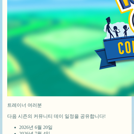
트레이너 여러분
다음 시즌의 커뮤니티 데이 일정을 공유합니다!
2026년 6월 20일
2026년 7월 4일