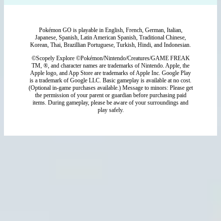
Pokémon GO is playable in English, French, German, Italian,
Japanese, Spanish, Latin American Spanish, Traditional Chinese,
Korean, Thai, Brazillian Portuguese, Turkish, Hindi, and Indonesian.
©Scopely Explore ©Pokémon/Nintendo/Creatures/GAME FREAK
TM, ®, and character names are trademarks of Nintendo. Apple, the
Apple logo, and App Store are trademarks of Apple Inc. Google Play
is a trademark of Google LLC. Basic gameplay is available at no cost.
(Optional in-game purchases available.) Message to minors: Please get
the permission of your parent or guardian before purchasing paid
items. During gameplay, please be aware of your surroundings and
play safely.