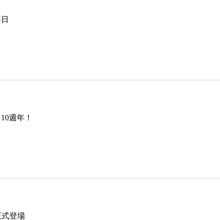
群日
》10週年！
e」正式登場