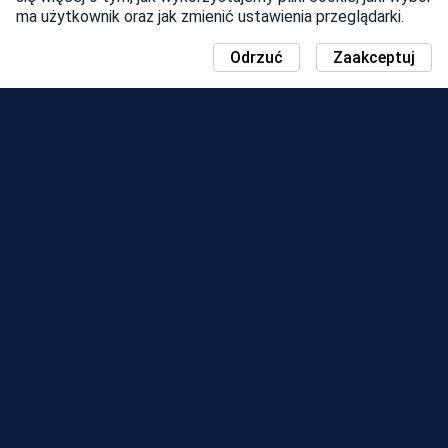
ma użytkownik oraz jak zmienić ustawienia przeglądarki.
Odrzuć
Zaakceptuj
WIADOMOŚCI
MAPA WYDARZENIA COMMUNITY
DAY
SEZONY
TABLICA WYNIKÓW
EVENTS
SUPPORT