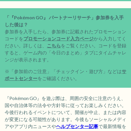
「『Pokémon GO』 パートナーリサーチ」参加券を入手
した後は？
参加券を入手したら、参加券に記載されたプロモーション
コードを
プロモーションコード入力ページ
から入力してく
ださい。詳しくは、
こちら
をご覧ください。コードを登録
すると、ゲーム内の「今日のまとめ」タブにタイムチャレ
ンジが表示されます。
※「参加前のご注意」「チェックイン・遊び方」などは
サ
ポートセンター
をご確認ください。
『Pokémon GO』を遊ぶ際は、周囲の安全に注意のうえ、
国や自治体等の法令や方針等に従ってお楽しみください。
今後行われるイベントについて、開催が中止、または内容
が変更になる可能性があります。今後もソーシャルメディ
アやアプリ内ニュースや
ヘルプセンター記事
で最新情報を