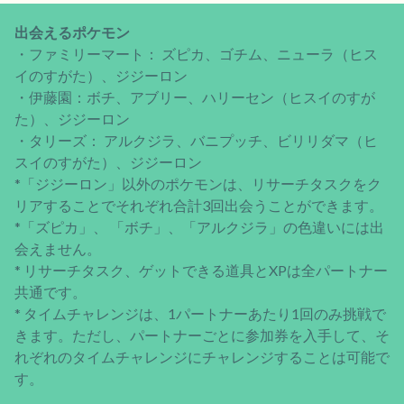
出会えるポケモン
・ファミリーマート： ズピカ、ゴチム、ニューラ（ヒス
イのすがた）、ジジーロン
・伊藤園：ボチ、アブリー、ハリーセン（ヒスイのすが
た）、ジジーロン
・タリーズ： アルクジラ、バニプッチ、ビリリダマ（ヒ
スイのすがた）、ジジーロン
*「ジジーロン」以外のポケモンは、リサーチタスクをク
リアすることでそれぞれ合計3回出会うことができます。
*「ズピカ」、 「ボチ」、「アルクジラ」の色違いには出
会えません。
* リサーチタスク、ゲットできる道具とXPは全パートナー
共通です。
* タイムチャレンジは、1パートナーあたり1回のみ挑戦で
きます。ただし、パートナーごとに参加券を入手して、そ
れぞれのタイムチャレンジにチャレンジすることは可能で
す。