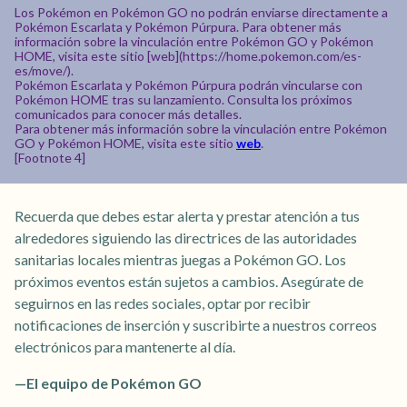
Los Pokémon en Pokémon GO no podrán enviarse directamente a
Pokémon Escarlata y Pokémon Púrpura. Para obtener más
información sobre la vinculación entre Pokémon GO y Pokémon
HOME, visita este sitio [web](https://home.pokemon.com/es-
es/move/).
Pokémon Escarlata y Pokémon Púrpura podrán vincularse con
Pokémon HOME tras su lanzamiento. Consulta los próximos
comunicados para conocer más detalles.
Para obtener más información sobre la vinculación entre Pokémon
GO y Pokémon HOME, visita este sitio
web
.
[Footnote 4]
Recuerda que debes estar alerta y prestar atención a tus
alrededores siguiendo las directrices de las autoridades
sanitarias locales mientras juegas a Pokémon GO. Los
próximos eventos están sujetos a cambios. Asegúrate de
seguirnos en las redes sociales, optar por recibir
notificaciones de inserción y suscribirte a nuestros correos
electrónicos para mantenerte al día.
—El equipo de Pokémon GO