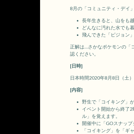
8月の「コミュニティ・デイ
長年生きると、山をも
どんなに汚れた水でも
飛んできた「ピジョン
正解は…さかなポケモンの「
認ください。
[日時]
日本時間2020年8月8日（土）
[内容]
野生で「コイキング」
イベント開始から終了
ル」を覚えます。
開催中に「GOスナッ
「コイキング」を「ギ