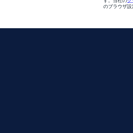
す。当社の
ク
のブラウザ設
ニュース
「コミュニティ・デイ」
プ
シーズン
リーダーボード
イベント
サポート