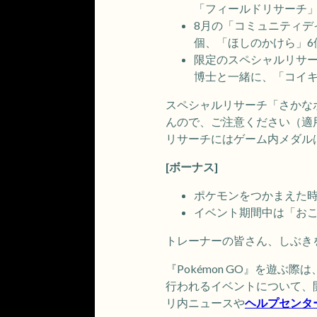
「フィールドリサーチ
8月の「コミュニティデ
個、「ほしのかけら」6
限定のスペシャルリサー
博士と一緒に、「コイ
スペシャルリサーチ「さかな
んので、ご注意ください（適
リサーチにはゲーム内メダル
[ボーナス]
ポケモンをつかまえた時
イベント期間中は「おこ
トレーナーの皆さん、しぶき
『Pokémon GO』を遊
行われるイベントについて、
リ内ニュースや
ヘルプセンタ