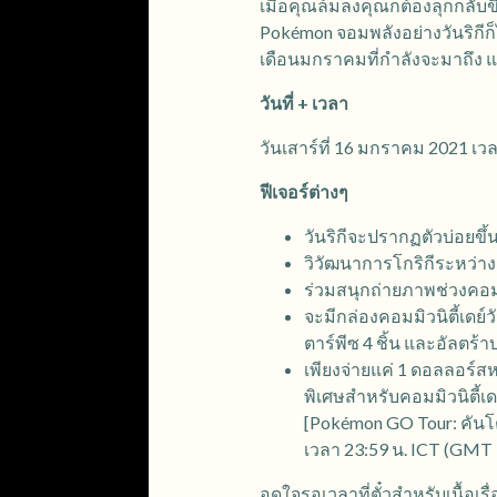
เมื่อคุณล้มลงคุณก็ต้องลุกกลับ
Pokémon จอมพลังอย่างวันริกีก
เดือนมกราคมที่กำลังจะมาถึง และ
วันที่ + เวลา
วันเสาร์ที่ 16 มกราคม 2021 เวล
ฟีเจอร์ต่างๆ
วันริกีจะปรากฏตัวบ่อยขึ
วิวัฒนาการโกริกีระหว่างช่
ร่วมสนุกถ่ายภาพช่วงคอมมิ
จะมีกล่องคอมมิวนิตี้เดย์ว
ตาร์พีซ 4 ชิ้น และอัลตร้า
เพียงจ่ายแค่ 1 ดอลลอร์สห
พิเศษสำหรับคอมมิวนิตี้เดย์
[Pokémon GO Tour: คันโต
เวลา 23:59 น. ICT (GMT +8
อดใจรอเวลาที่ตั๋วสำหรับเนื้อเรื