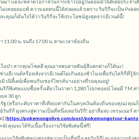
ขึ้นมา แม้จะพลาดโอกาสในการเข้าไปอยู่ในคอมมิวนิตี้เดย์ประจำเดื
็ไม่เคยยอมแพ้ ความอดทนนี้ได้ส่งผลแล้วเพราะวันริกีจะเป็น Pokém
คุณก็มั่นใจได้ว่าวันริกีจะใช้ประโยชน์สูงสุดจากอีเวนต์นี้!
า 11:00 น. จนถึง 17:00 น. ตามเวลาท้องถิ่น
้นในป่า หากคุณโชคดี คุณอาจพบสายพันธุ์สีแตกต่างก็ได้นะ!
วงอีเวนต์หรือหลังจากอีเวนต์ไม่เกินสองชั่วโมงเพื่อรับไคริกีที่รู้จั
วนิตี้เดย์เพื่อพบกับเซอร์ไพรส์บางอย่างที่รอคุณอยู่!
ันริกีพิเศษแบบซื้อครั้งเดียวในราคา 1,280 โปเกคอยน์ โดยมี TM ท่าช
บอล 30 ลูก
รัฐ (หรือระดับราคาที่เทียบเท่ากันในสกุลเงินท้องถิ่นของคุณ) คุณก็ส
วันริกี มุ่งตรงสู่ความเป็นที่หนึ่งเลยวันริกี! อย่าลืมล่ะ เทรนเนอร์ ห
] (
https://pokemongolive.com/post/pokemongotour-kanto
) คุณจะได้รับเนื้อเรื่องงานวิจัยพิเศษนี้ฟรี!
่องงานวิจัยพิเศษมุ่งตรงสู่ความเป็นที่หนึ่งเลยวันริกี! จะออกวางจำหน