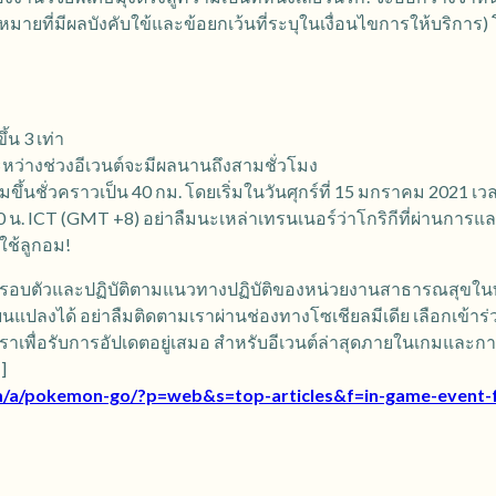
ฎหมายที่มีผลบังคับใข้และข้อยกเว้นที่ระบุในเงื่อนไขการให้บริการ)
้น 3 เท่า
ระหว่างช่วงอีเวนต์จะมีผลนานถึงสามชั่วโมง
ึ้นชั่วคราวเป็น 40 กม. โดยเริ่มในวันศุกร์ที่ 15 มกราคม 2021 เวลา
 น. ICT (GMT +8) อย่าลืมนะเหล่าเทรนเนอร์ว่าโกริกีที่ผ่านการ
ใช้ลูกอม!
อบตัวและปฏิบัติตามแนวทางปฏิบัติของหน่วยงานสาธารณสุขในท้อ
นแปลงได้ อย่าลืมติดตามเราผ่านช่องทางโซเชียลมีเดีย เลือกเข้าร่
เพื่อรับการอัปเดตอยู่เสมอ สำหรับอีเวนต์ล่าสุดภายในเกมและการ
]
.com/a/pokemon-go/?p=web&s=top-articles&f=in-game-event-