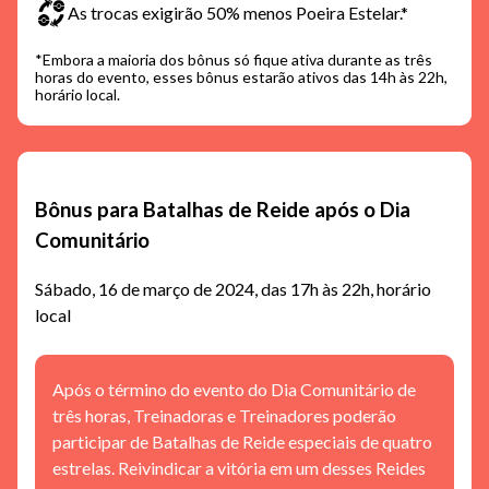
As trocas exigirão 50% menos Poeira Estelar.*
*Embora a maioria dos bônus só fique ativa durante as três
horas do evento, esses bônus estarão ativos das 14h às 22h,
horário local.
Bônus para Batalhas de Reide após o Dia
Comunitário
Sábado, 16 de março de 2024, das 17h às 22h, horário
local
Após o término do evento do Dia Comunitário de
três horas, Treinadoras e Treinadores poderão
participar de Batalhas de Reide especiais de quatro
estrelas. Reivindicar a vitória em um desses Reides