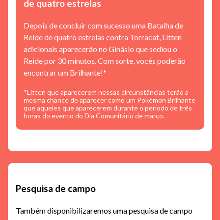
de quatro estrelas
Depois de concluir com sucesso uma Batalha de
Reide de quatro estrelas contra Torracat, Litten
adicionais aparecerão no Ginásio que sediou o
Reide por 30 minutos. Com sorte, vocês poderão
encontrar um Brilhante!*
*Litten que aparecerem nessas circunstâncias terão a
mesma chance de aparecer como um Pokémon Brilhante
que aqueles que aparecerem durante o período de três
horas do evento do Dia Comunitário de março.
Pesquisa de campo
Também disponibilizaremos uma pesquisa de campo