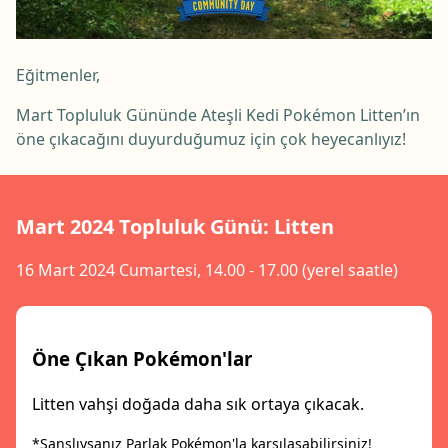
Eğitmenler,
Mart Topluluk Gününde Ateşli Kedi Pokémon Litten’ın
öne çıkacağını duyurduğumuz için çok heyecanlıyız!
Mart 2024 Topluluk Günü: Litten
16 Mart 2024 Cumartesi, 14.00 - 17.00 (yerel saatle)
Öne Çıkan Pokémon'lar
Litten vahşi doğada daha sık ortaya çıkacak.
*Şanslıysanız Parlak Pokémon'la karşılaşabilirsiniz!