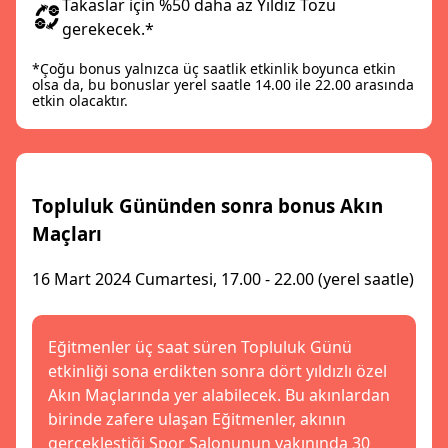
Takaslar için %50 daha az Yıldız Tozu
gerekecek.*
*Çoğu bonus yalnızca üç saatlik etkinlik boyunca etkin
olsa da, bu bonuslar yerel saatle 14.00 ile 22.00 arasında
etkin olacaktır.
Topluluk Gününden sonra bonus Akın
Maçları
16 Mart 2024 Cumartesi, 17.00 - 22.00 (yerel saatle)
Eğitmenler üç saat süren Topluluk Günü
etkinliği sona erdikten sonra dört yıldızlı özel
Akın Maçlarında yer alabilecek. Bu akınlardan
birinde zafere ulaşan Eğitmenler, akının
gerçekleştiği Spor Salonunun yakınında 30