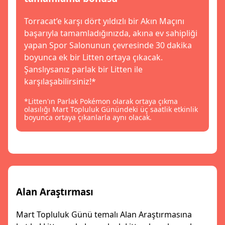
Torracat’e karşı dört yıldızlı bir Akın Maçını
başarıyla tamamladığınızda, akına ev sahipliği
yapan Spor Salonunun çevresinde 30 dakika
boyunca ek bir Litten ortaya çıkacak.
Şanslıysanız parlak bir Litten ile
karşılaşabilirsiniz!*
*Litten'ın Parlak Pokémon olarak ortaya çıkma
olasılığı Mart Topluluk Günündeki üç saatlik etkinlik
boyunca ortaya çıkanlarla aynı olacak.
Alan Araştırması
Mart Topluluk Günü temalı Alan Araştırmasına