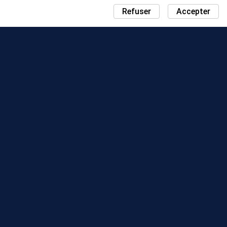
Refuser
Accepter
ACTUALITÉS
CARTE JOURNÉE COMMUNAUTÉ
SAISONS
CLASSEMENT
ÉVÉNEMENTS
ASSISTANCE