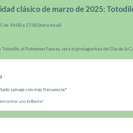
idad clásico de marzo de 2025: Totodil
 de 14:00 a 17:00 (hora local)
Totodile, el Pokémon Fauces, será el protagonista del Día de la 
o
tado salvaje con más frecuencia.*
encontrar uno brillante!