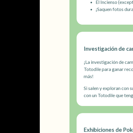
El Incienso (except
¡Saquen fotos dura
Investigación de c
¡La investigación de ca
Totodile para ganar rec
más!
Si salen y exploran con 
con un Totodile que teng
Exhibiciones de Po