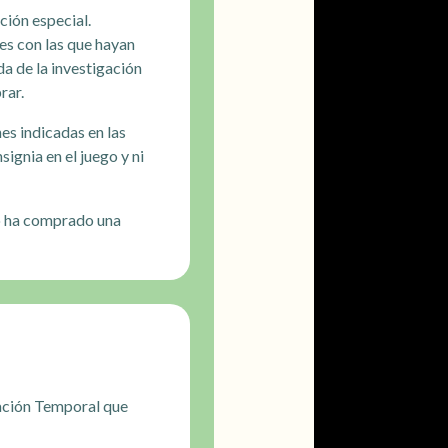
ción especial.
es con las que hayan
da de la investigación
rar.
es indicadas en las
ignia en el juego y ni
io ha comprado una
gación Temporal que