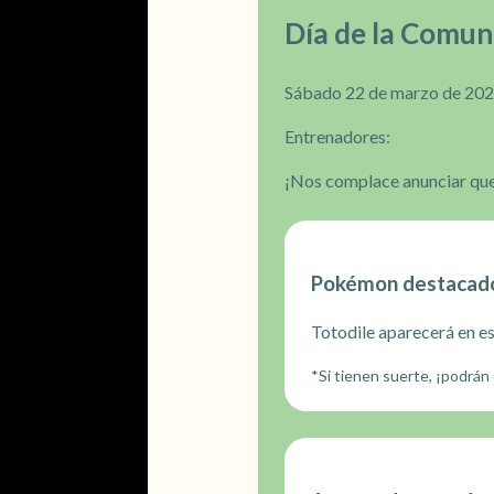
Día de la Comun
Sábado 22 de marzo de 2025
Entrenadores:
¡Nos complace anunciar que 
Pokémon destacad
Totodile aparecerá en es
*Si tienen suerte, ¡podrán 