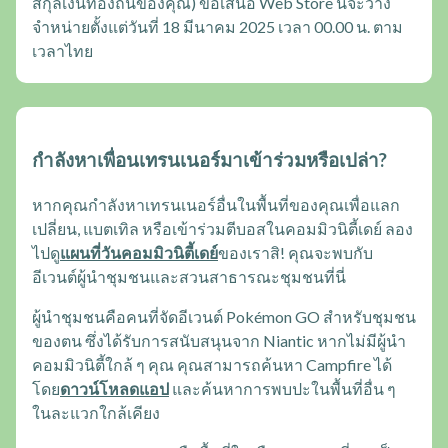
สกุลเงินท้องถิ่นของคุณ) ข้อเสนอ Web Store นี้จะวาง
จำหน่ายตั้งแต่วันที่ 18 มีนาคม 2025 เวลา 00.00 น. ตาม
เวลาไทย
กำลังหาเพื่อนเทรนเนอร์มาเข้าร่วมหรือเปล่า?
หากคุณกำลังหาเทรนเนอร์อื่นในพื้นที่ของคุณเพื่อแลก
เปลี่ยน, แบตเทิล หรือเข้าร่วมตีบอสในคอมมิวนิตี้เดย์ ลอง
ไปดู
แผนที่วันคอมมิวนิตี้เดย์
ของเราสิ! คุณจะพบกับ
อีเวนต์ผู้นำชุมชนและสวนสาธารณะชุมชนที่นี่
ผู้นำชุมชนคือคนที่จัดอีเวนต์ Pokémon GO สำหรับชุมชน
ของตน ซึ่งได้รับการสนับสนุนจาก Niantic หากไม่มีผู้นำ
คอมมิวนิตี้ใกล้ ๆ คุณ คุณสามารถค้นหา Campfire ได้
โดย
ดาวน์โหลดแอป
และค้นหาการพบปะในพื้นที่อื่น ๆ
ในละแวกใกล้เคียง