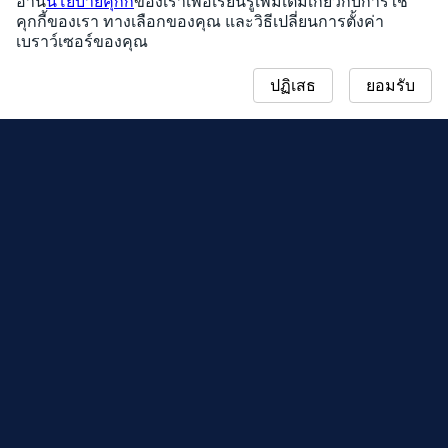
อ่าน
นโยบายคุกกี้
ของเราเพื่อเรียนรู้เพิ่มเติมเกี่ยวกับการใช้
คุกกี้ของเรา ทางเลือกของคุณ และวิธีเปลี่ยนการตั้งค่า
เบราว์เซอร์ของคุณ
ปฏิเสธ
ยอมรับ
ข่าวสาร
แผนที่คอมมิวนิตี้เดย์
ฤดูกาล
กระดานผู้นำ
อีเวนต์
การสนับสนุน