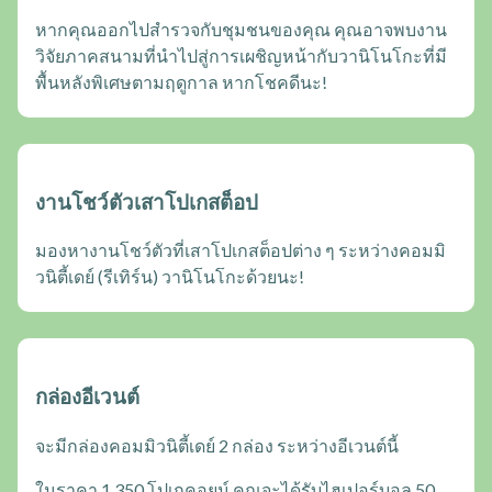
หากคุณออกไปสำรวจกับชุมชนของคุณ คุณอาจพบงาน
วิจัยภาคสนามที่นำไปสู่การเผชิญหน้ากับวานิโนโกะที่มี
พื้นหลังพิเศษตามฤดูกาล หากโชคดีนะ!
งานโชว์ตัวเสาโปเกสต็อป
มองหางานโชว์ตัวที่เสาโปเกสต็อปต่าง ๆ ระหว่างคอมมิ
วนิตี้เดย์ (รีเทิร์น) วานิโนโกะด้วยนะ!
กล่องอีเวนต์
จะมีกล่องคอมมิวนิตี้เดย์ 2 กล่อง ระหว่างอีเวนต์นี้
ในราคา 1,350 โปเกคอยน์ คุณจะได้รับไฮเปอร์บอล 50