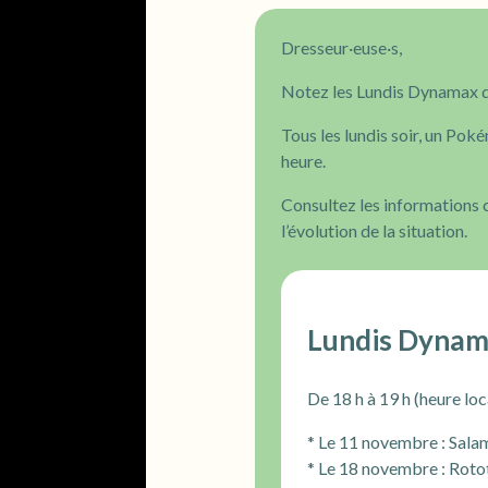
Dresseur·euse·s,
Notez les Lundis Dynamax d
Tous les lundis soir, un P
heure.
Consultez les informations 
l’évolution de la situation.
Lundis Dyna
De 18 h à 19 h (heure loc
* Le 11 novembre : Sal
* Le 18 novembre : Rot