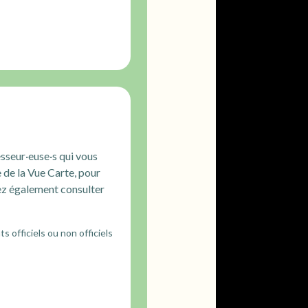
sseur·euse·s qui vous
e de la Vue Carte, pour
z également consulter
s officiels ou non officiels