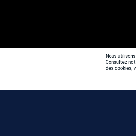
Nous utilisons
Consultez no
des cookies, 
ACTUALITÉS
CARTE JOURNÉE
COMMUNAUTÉ
SAISONS
CLASSEMENT