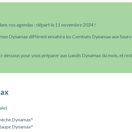
ans vos agendas : départ le 11 novembre 2024 !
okémon Dynamax différent envahira les Combats Dynamax aux Sourc
ci-dessous pour vous préparer aux Lundis Dynamax du mois, et reste
max
ale)
amèche Dynamax*
otaupe Dynamax*