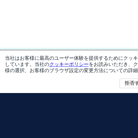
サービス利用規約
当社はお客様に最高のユーザー体験を提供するためにクッキー（
しています。当社の
クッキーポリシー
をお読みいただき、ク
プライバシーポリシー
様の選択、お客様のブラウザ設定の変更方法についての詳細
コピーライトポリシー
拒否
『Pokémon GO』は、英語、フランス語、ドイツ語、イタリア語、日本語、
スペイン語、スペイン語（中南米）、繁体字、韓国語、タイ語、ポルトガル
語（ブラジル）、トルコ語、ヒンディー語、インドネシア語に対応していま
す。
©Scopely Explore ©Pokémon. ©Nintendo / Creatures Inc. / GAME FREAK inc.
ポケモン・Pokémonは任天堂・クリーチャーズ・ゲームフリークの登録商標
です。 ※ゲームを遊ぶときは、周囲の状況をよく確認し、立ち止まって操作