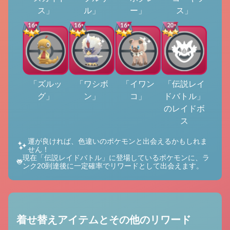
ス」
ル」
ー」
ス」
「ズルッ
「ワシボ
「イワン
「伝説レイ
グ」
ン」
コ」
ドバトル」
のレイドボ
ス
運が良ければ、色違いのポケモンと出会えるかもしれま
せん！
現在「伝説レイドバトル」に登場しているポケモンに、ラ
ンク20到達後に一定確率でリワードとして出会えます。
着せ替えアイテムとその他のリワード