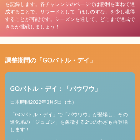
を記録します。各チャレンジのページでは勝利を重ねて達
成することで、リワードとして「ほしのすな」を少し獲得
することが可能です。シーズンを通して、どこまで達成で
きるか挑戦しましょう！
調整期間の「GOバトル・デイ」
GOバトル・デイ：「パウワウ」
日本時間2022年3月5日（土）
「GOバトル・デイ」で「パウワウ」が登場し、その
進化系の「ジュゴン」を象徴する2つのわざも再登場
します！