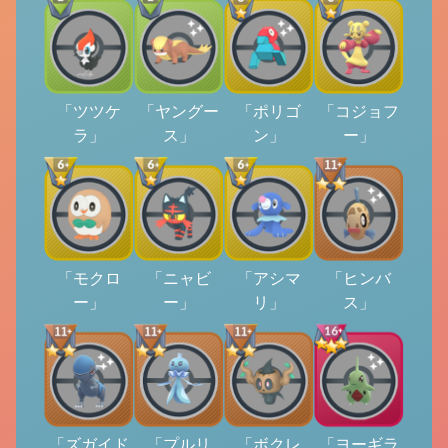
「ツツケ
「ヤングー
「ポリゴ
「コジョフ
ラ」
ス」
ン」
ー」
「モクロ
「ニャビ
「アシマ
「ヒンバ
ー」
ー」
リ」
ス」
「ズガイド
「プルリ
「ボクレ
「ヨーギラ