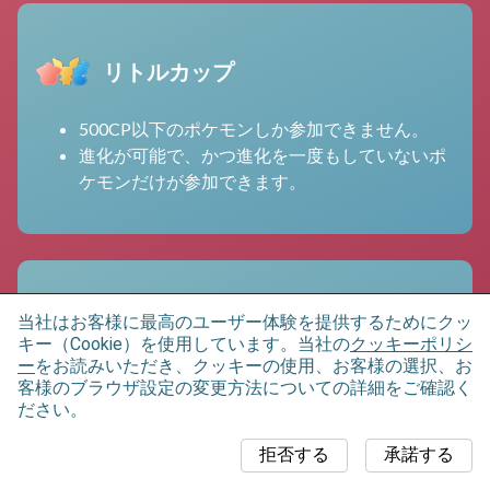
リトルカップ
500CP以下のポケモンしか参加できません。
進化が可能で、かつ進化を一度もしていないポ
ケモンだけが参加できます。
当社はお客様に最高のユーザー体験を提供するためにクッ
エレメントカップ
キー（Cookie）を使用しています。当社の
クッキーポリシ
ー
をお読みいただき、クッキーの使用、お客様の選択、お
500CP以下のポケモンしか参加できません。
客様のブラウザ設定の変更方法についての詳細をご確認く
ださい。
ほのお、くさ、みずタイプのポケモンが参加で
きます。
拒否する
承諾する
進化が可能で、かつ進化を一度もしていないポ