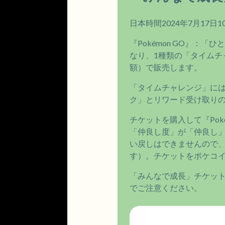
日本時間2024年7月17日10
『Pokémon GO』：
なり、1種類の「タイムチ
額）で販売します。
「タイムチャレンジ」に
ク」とリワード受け取りの期
チケットを購入して『Po
「仲良し度」が「仲良し
い戻しはできませんので
す）。チケットをポケコ
「みんなで成長」チケットが
でご注意ください。