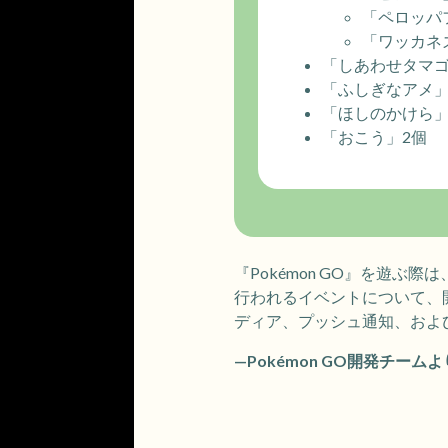
「ペロッパ
「ワッカネ
「しあわせタマゴ
「ふしぎなアメ」
「ほしのかけら」
「おこう」2個
『Pokémon GO』を遊
行われるイベントについて、
ディア、プッシュ通知、およ
—Pokémon GO開発チームよ