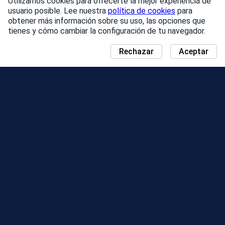
Utilizamos cookies para ofrecerte la mejor experiencia de
usuario posible. Lee nuestra
política de cookies
para
obtener más información sobre su uso, las opciones que
tienes y cómo cambiar la configuración de tu navegador.
Rechazar
Aceptar
NOTICIAS
MAPA DEL DÍA DE LA COMUNIDAD
TEMPORADAS
TABLA DE CLASIFICACIÓN
EVENTOS
ASISTENCIA