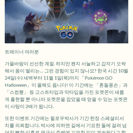
트레이너 여러분
가을바람이 선선한 계절. 하지만 왠지 서늘하고 갑자기 오싹
해서 몸이 떨리는… 그런 경험이 있지 않나요? 한국 시간 10월
24일(수) 새벽부터 11월 1일(목)까지 「Pokémon GO
Halloween」이 올해도 옵니다! 이 기간에는 「흔들풍손」과
「스컹뿡」 등 고스트타입과 악타입을 가진 포켓몬이 새롭
게 출현할 뿐 아니라 포켓몬을 잡았을 때 얻을 수 있는 포켓몬
이 사탕이 2배가 됩니다.
또한 이벤트 기간에는 윌로우박사가 기간 한정 스페셜리서
치를 의뢰합니다. 박사에 의하면 길에서 기묘한 돌에 걸려 넘
어질 뻔한 이후로 연구실 주변에 기묘한 일이 계속된다고 합