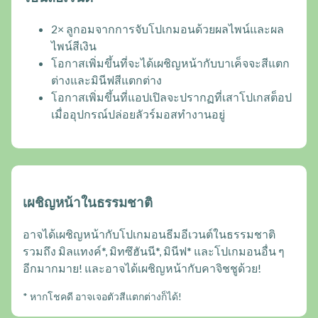
2× ลูกอมจากการจับโปเกมอนด้วยผลไพน์และผล
ไพน์สีเงิน
โอกาสเพิ่มขึ้นที่จะได้เผชิญหน้ากับบาเค็จจะสีแตก
ต่างและมินีฟสีแตกต่าง
โอกาสเพิ่มขึ้นที่แอปเปิลจะปรากฏที่เสาโปเกสต็อป
เมื่ออุปกรณ์ปล่อยลัวร์มอสทำงานอยู่
เผชิญหน้าในธรรมชาติ
อาจได้เผชิญหน้ากับโปเกมอนธีมอีเวนต์ในธรรมชาติ
รวมถึง มิลแทงค์*, มิทซึฮันนี*, มินีฟ* และโปเกมอนอื่น ๆ
อีกมากมาย! และอาจได้เผชิญหน้ากับคาจิชชูด้วย!
* หากโชคดี อาจเจอตัวสีแตกต่างก็ได้!