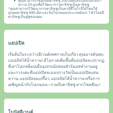
คุณสามารถใช้ลูกอมคาจิชชู 200 เม็ดและแอปเปิลไส้น้ำ
หวาน 20 ลูกเพื่อวิวัฒนาการคาจิชชูเป็นคามิชชู
^คุณสามารถวิวัฒนาการคามิชชูเป็นคามิสึโอโรจิได้โดยใช้
ลูกอมคาจิชชู 400 เม็ด และจับโปเกมอนประเภทมังกร 7 ตัวโดยมี
คามิชชูเป็นคู่หูของคุณ
แอปเปิล
เริ่มต้นในระหว่างอีเวนต์เทศกาลเก็บเกี่ยว คุณอาจค้นพบ
แอปเปิลไส้น้ำหวาน! มีโอกาสเพิ่มขึ้นที่แอปเปิลจะปรากฏ
ที่เสาโปเกสต็อปเมื่ออุปกรณ์ปล่อยลัวร์มอสทำงานอยู่
และการแตะที่แอปเปิลจะมอบรางวัลเป็นแอปเปิลแสน
หวาน, แอปเปิลอมเปรี้ยว, แอปเปิลไส้น้ำหวาน หรือการ
เผชิญหน้ากับโปเกมอน—รวมถึงคาจิชชู หากโชคดีนะ!
โบนัสอีเวนต์