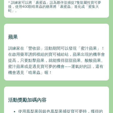
^ 訓練家可以將「裹蜜蟲」設為夥伴並捕捉7隻龍屬性寶可夢
後，使用400顆啃果蟲的糖果將「裹蜜蟲」進化成「蜜集大
蛇」。
蘋果
訓練家在「豐收節」活動期間可以發現「蜜汁蘋果」！
在啟用藥草誘餌模組的寶可補給站，蘋果出現的機率會
提高，只要點擊蘋果，就能獲得甜甜蘋果、酸酸蘋果、
蜜汁蘋果或是遇見寶可夢的機會——運氣好的話，還有
機會遇見「啃果蟲」喔！
活動獎勵加碼內容
使用凰梨果與銀色凰梨果捕捉寶可夢時，獲得的