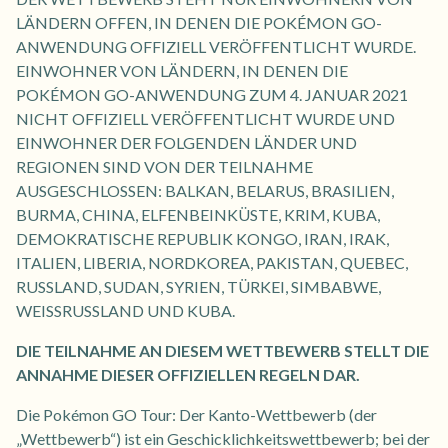
LÄNDERN OFFEN, IN DENEN DIE POKÉMON GO-
ANWENDUNG OFFIZIELL VERÖFFENTLICHT WURDE.
EINWOHNER VON LÄNDERN, IN DENEN DIE
POKÉMON GO-ANWENDUNG ZUM 4. JANUAR 2021
NICHT OFFIZIELL VERÖFFENTLICHT WURDE UND
EINWOHNER DER FOLGENDEN LÄNDER UND
REGIONEN SIND VON DER TEILNAHME
AUSGESCHLOSSEN: BALKAN, BELARUS, BRASILIEN,
BURMA, CHINA, ELFENBEINKÜSTE, KRIM, KUBA,
DEMOKRATISCHE REPUBLIK KONGO, IRAN, IRAK,
ITALIEN, LIBERIA, NORDKOREA, PAKISTAN, QUEBEC,
RUSSLAND, SUDAN, SYRIEN, TÜRKEI, SIMBABWE,
WEISSRUSSLAND UND KUBA.
DIE TEILNAHME AN DIESEM WETTBEWERB STELLT DIE
ANNAHME DIESER OFFIZIELLEN REGELN DAR.
Die Pokémon GO Tour: Der Kanto-Wettbewerb (der
„Wettbewerb“) ist ein Geschicklichkeitswettbewerb; bei der