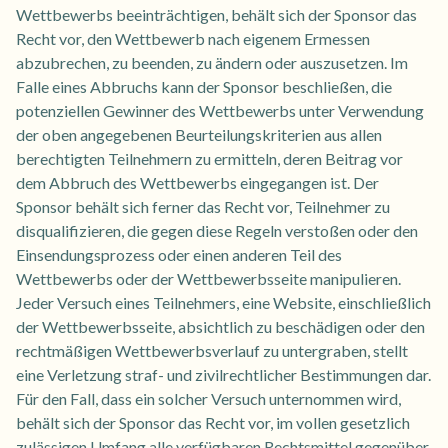
Wettbewerbs beeinträchtigen, behält sich der Sponsor das
Recht vor, den Wettbewerb nach eigenem Ermessen
abzubrechen, zu beenden, zu ändern oder auszusetzen. Im
Falle eines Abbruchs kann der Sponsor beschließen, die
potenziellen Gewinner des Wettbewerbs unter Verwendung
der oben angegebenen Beurteilungskriterien aus allen
berechtigten Teilnehmern zu ermitteln, deren Beitrag vor
dem Abbruch des Wettbewerbs eingegangen ist. Der
Sponsor behält sich ferner das Recht vor, Teilnehmer zu
disqualifizieren, die gegen diese Regeln verstoßen oder den
Einsendungsprozess oder einen anderen Teil des
Wettbewerbs oder der Wettbewerbsseite manipulieren.
Jeder Versuch eines Teilnehmers, eine Website, einschließlich
der Wettbewerbsseite, absichtlich zu beschädigen oder den
rechtmäßigen Wettbewerbsverlauf zu untergraben, stellt
eine Verletzung straf- und zivilrechtlicher Bestimmungen dar.
Für den Fall, dass ein solcher Versuch unternommen wird,
behält sich der Sponsor das Recht vor, im vollen gesetzlich
zulässigen Umfang alle verfügbaren Rechtsmittel gegenüber