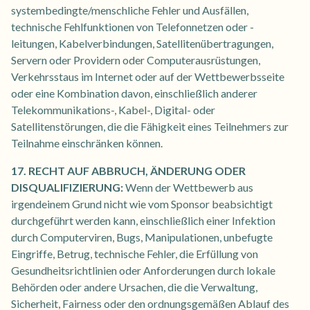
systembedingte/menschliche Fehler und Ausfällen,
technische Fehlfunktionen von Telefonnetzen oder -
leitungen, Kabelverbindungen, Satellitenübertragungen,
Servern oder Providern oder Computerausrüstungen,
Verkehrsstaus im Internet oder auf der Wettbewerbsseite
oder eine Kombination davon, einschließlich anderer
Telekommunikations-, Kabel-, Digital- oder
Satellitenstörungen, die die Fähigkeit eines Teilnehmers zur
Teilnahme einschränken können.
17. RECHT AUF ABBRUCH, ÄNDERUNG ODER
DISQUALIFIZIERUNG:
Wenn der Wettbewerb aus
irgendeinem Grund nicht wie vom Sponsor beabsichtigt
durchgeführt werden kann, einschließlich einer Infektion
durch Computerviren, Bugs, Manipulationen, unbefugte
Eingriffe, Betrug, technische Fehler, die Erfüllung von
Gesundheitsrichtlinien oder Anforderungen durch lokale
Behörden oder andere Ursachen, die die Verwaltung,
Sicherheit, Fairness oder den ordnungsgemäßen Ablauf des