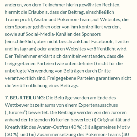
anderen, von dem Teilnehmer hierin gewährten Rechten,
hiermit die Erlaubnis, dass der Beitrag, einschließlich
Trainerprofil, Avatar und Pokémon-Team, auf Websites, die
dem Sponsor gehören oder von ihm kontrolliert werden,
sowie auf Social-Media-Kanälen des Sponsors
(einschließlich, aber nicht beschränkt auf Facebook, Twitter
und Instagram) oder anderen Websites veröffentlicht wird.
Der Teilnehmer erklärt sich damit einverstanden, dass die
freigegebenen Parteien (wie unten definiert) nicht für die
unbefugte Verwendung von Beiträgen durch Dritte
verantwortlich sind. Freigegebene Parteien garantieren nicht
die Veröffentlichung eines Beitrags.
7. BEURTEILUNG:
Die Beiträge werden am Ende des
Wettbewerbszeitraums von einem Expertenausschuss
(„Juroren“) bewertet. Die Beiträge werden von den Juroren
anhand der folgenden Kriterien bewertet: (i) Originalität und
Kreativität des Avatar-Outfits (40 %); (ii) allgemeines Motiv
(30 %); und (iii) Zusammensetzung des Pokémon-Teams (30