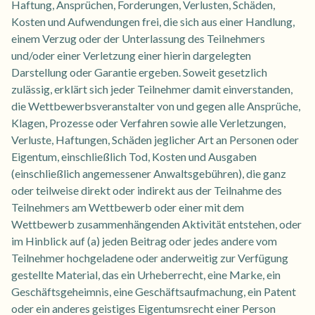
Haftung, Ansprüchen, Forderungen, Verlusten, Schäden,
Kosten und Aufwendungen frei, die sich aus einer Handlung,
einem Verzug oder der Unterlassung des Teilnehmers
und/oder einer Verletzung einer hierin dargelegten
Darstellung oder Garantie ergeben. Soweit gesetzlich
zulässig, erklärt sich jeder Teilnehmer damit einverstanden,
die Wettbewerbsveranstalter von und gegen alle Ansprüche,
Klagen, Prozesse oder Verfahren sowie alle Verletzungen,
Verluste, Haftungen, Schäden jeglicher Art an Personen oder
Eigentum, einschließlich Tod, Kosten und Ausgaben
(einschließlich angemessener Anwaltsgebühren), die ganz
oder teilweise direkt oder indirekt aus der Teilnahme des
Teilnehmers am Wettbewerb oder einer mit dem
Wettbewerb zusammenhängenden Aktivität entstehen, oder
im Hinblick auf (a) jeden Beitrag oder jedes andere vom
Teilnehmer hochgeladene oder anderweitig zur Verfügung
gestellte Material, das ein Urheberrecht, eine Marke, ein
Geschäftsgeheimnis, eine Geschäftsaufmachung, ein Patent
oder ein anderes geistiges Eigentumsrecht einer Person