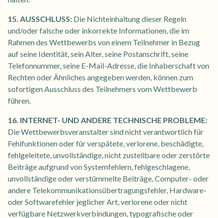
15. AUSSCHLUSS:
Die Nichteinhaltung dieser Regeln
und/oder falsche oder inkorrekte Informationen, die im
Rahmen des Wettbewerbs von einem Teilnehmer in Bezug
auf seine Identität, sein Alter, seine Postanschrift, seine
Telefonnummer, seine E-Mail-Adresse, die Inhaberschaft von
Rechten oder Ähnliches angegeben werden, können zum
sofortigen Ausschluss des Teilnehmers vom Wettbewerb
führen.
16. INTERNET- UND ANDERE TECHNISCHE PROBLEME:
Die Wettbewerbsveranstalter sind nicht verantwortlich für
Fehlfunktionen oder für verspätete, verlorene, beschädigte,
fehlgeleitete, unvollständige, nicht zustellbare oder zerstörte
Beiträge aufgrund von Systemfehlern, fehlgeschlagene,
unvollständige oder verstümmelte Beiträge, Computer- oder
andere Telekommunikationsübertragungsfehler, Hardware-
oder Softwarefehler jeglicher Art, verlorene oder nicht
verfügbare Netzwerkverbindungen, typografische oder