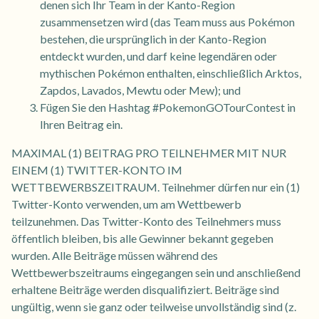
denen sich Ihr Team in der Kanto-Region
zusammensetzen wird (das Team muss aus Pokémon
bestehen, die ursprünglich in der Kanto-Region
entdeckt wurden, und darf keine legendären oder
mythischen Pokémon enthalten, einschließlich Arktos,
Zapdos, Lavados, Mewtu oder Mew); und
Fügen Sie den Hashtag #PokemonGOTourContest in
Ihren Beitrag ein.
MAXIMAL (1) BEITRAG PRO TEILNEHMER MIT NUR
EINEM (1) TWITTER-KONTO IM
WETTBEWERBSZEITRAUM. Teilnehmer dürfen nur ein (1)
Twitter-Konto verwenden, um am Wettbewerb
teilzunehmen. Das Twitter-Konto des Teilnehmers muss
öffentlich bleiben, bis alle Gewinner bekannt gegeben
wurden. Alle Beiträge müssen während des
Wettbewerbszeitraums eingegangen sein und anschließend
erhaltene Beiträge werden disqualifiziert. Beiträge sind
ungültig, wenn sie ganz oder teilweise unvollständig sind (z.