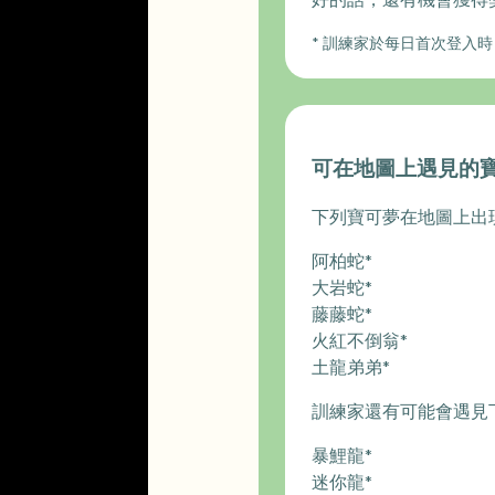
* 訓練家於每日首次登入
可在地圖上遇見的
下列寶可夢在地圖上出
阿柏蛇*
大岩蛇*
藤藤蛇*
火紅不倒翁*
土龍弟弟*
訓練家還有可能會遇見
暴鯉龍*
迷你龍*