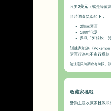
只要
2美元
（或是等值
限時調查獎勵如下：
2顆幸運蛋
1個孵化器
遇見「阿柏蛇」
訓練家能為《Pokém
購買行為恕不進行退款
請注意限時調查有時限。訓練
收藏家挑戰
活動主題收藏家挑戰即