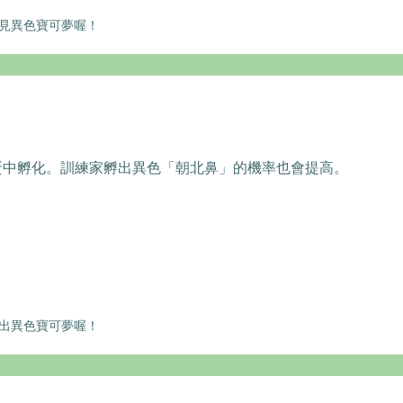
遇見異色寶可夢喔！
蛋中孵化。訓練家孵出異色「朝北鼻」的機率也會提高。
孵出異色寶可夢喔！