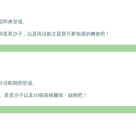
題即將登場。
得星星沙子，以及與活動主題寶可夢相遇的機會吧！
於活動期間登場。
P、星星沙子以及10個基格爾德・細胞吧！