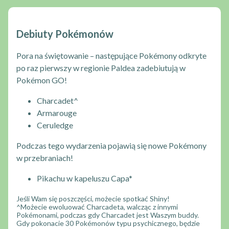
Debiuty Pokémonów
Pora na świętowanie – następujące Pokémony odkryte
po raz pierwszy w regionie Paldea zadebiutują w
Pokémon GO!
Charcadet^
Armarouge
Ceruledge
Podczas tego wydarzenia pojawią się nowe Pokémony
w przebraniach!
Pikachu w kapeluszu Capa*
Jeśli Wam się poszczęści, możecie spotkać Shiny!
^Możecie ewoluować Charcadeta, walcząc z innymi
Pokémonami, podczas gdy Charcadet jest Waszym buddy.
Gdy pokonacie 30 Pokémonów typu psychicznego, będzie