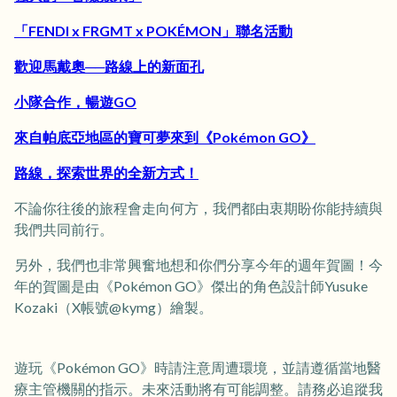
「FENDI x FRGMT x POKÉMON」聯名活動
歡迎馬戴奧──路線上的新面孔
小隊合作，暢遊GO
來自帕底亞地區的寶可夢來到《Pokémon GO》
路線，探索世界的全新方式！
不論你往後的旅程會走向何方，我們都由衷期盼你能持續與
我們共同前行。
另外，我們也非常興奮地想和你們分享今年的週年賀圖！今
年的賀圖是由《Pokémon GO》傑出的角色設計師Yusuke
Kozaki（X帳號@kymg）繪製。
遊玩《Pokémon GO》時請注意周遭環境，並請遵循當地醫
療主管機關的指示。未來活動將有可能調整。請務必追蹤我