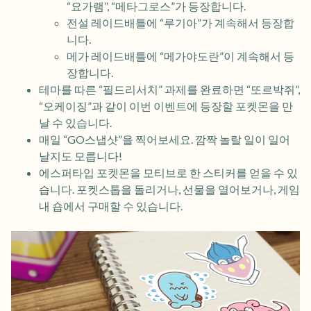
“요가램”, “메타그로스”가 등장합니다.
전설 레이드배틀에 “루기아”가 계속해서 등장합
니다.
메가 레이드배틀에 “메가야도란”이 계속해서 등
장합니다.
테마를 따른 “필드리서치” 과제를 완료하면 “또르박쥐”,
“오케이징”과 같이 이번 이벤트에 등장할 포켓몬을 만
날 수 있습니다.
매일 “GO스냅샷”을 찍어보세요. 깜짝 놀랄 일이 일어
날지도 모릅니다!
에스퍼타입 포켓몬을 모티브로 한 스티커를 얻을 수 있
습니다. 포켓스톱을 돌리거나, 선물을 열어보거나, 게임
내 숍에서 구매할 수 있습니다.