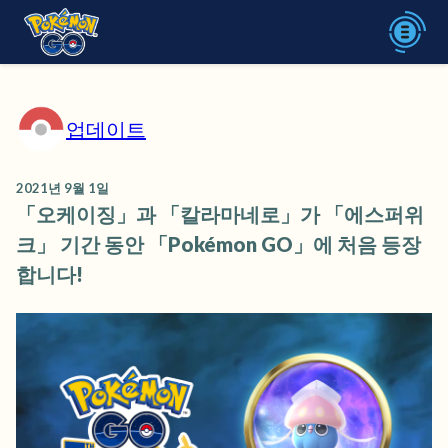
업데이트
2021년 9월 1일
「오케이징」과 「칼라마네로」가 「에스퍼위
크」 기간 동안 「Pokémon GO」에 처음 등장
합니다!