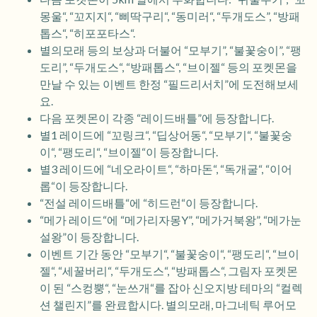
몽울“, “꼬지지“, “삐딱구리“, “동미러“, “두개도스”, “방패
톱스“, “히포포타스“.
별의모래 등의 보상과 더불어 “모부기”, “불꽃숭이”, “팽
도리”, “두개도스“, “방패톱스“, “브이젤“ 등의 포켓몬을
만날 수 있는 이벤트 한정 “필드리서치”에 도전해보세
요.
다음 포켓몬이 각종 “레이드배틀”에 등장합니다.
별1 레이드에 “꼬링크“, “딥상어동“, “모부기“, “불꽃숭
이“, “팽도리“, “브이젤“이 등장합니다.
별3 레이드에 “네오라이트“, “하마돈“, “독개굴“, “이어
롭“이 등장합니다.
“전설 레이드배틀“에 “히드런“이 등장합니다.
“메가 레이드“에 “메가리자몽Y”, “메가거북왕”, “메가눈
설왕”이 등장합니다.
이벤트 기간 동안 “모부기“, “불꽃숭이“, “팽도리“, “브이
젤“, “세꿀버리“, “두개도스“, “방패톱스“, 그림자 포켓몬
이 된 “스컹뿡“, “눈쓰개“를 잡아 신오지방 테마의 “컬렉
션 챌린지”를 완료합시다. 별의모래, 마그네틱 루어모