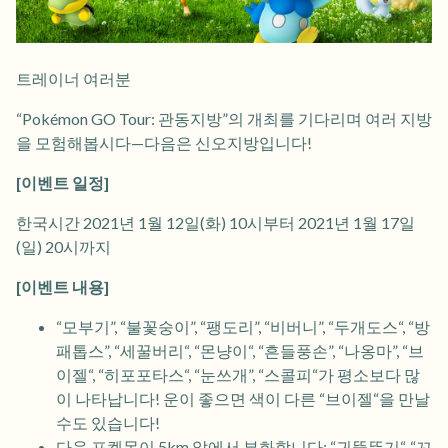
트레이너 여러분
“Pokémon GO Tour: 관동지방”의 개최를 기다리며 여러 지방
을 모험해봅시다—다음은 신오지방입니다!
[이벤트 일정]
한국시간 2021년 1월 12일(화) 10시부터 2021년 1월 17일
(일) 20시까지
[이벤트 내용]
“모부기”, “불꽃숭이”, “팽도리”, “비버니”, “두개도스“, “방
패톱스”, “세꿀버리“, “몬냥이“, “흔들풍손”, “나옹마”, “브
이젤“, “히포포타스“, “눈쓰개”, “스콜피“가 평소보다 많
이 나타납니다! 운이 좋으면 색이 다른 “브이젤“을 만날
수도 있습니다!
다음 포켓몬이 5km 알에서 부화합니다: “귀뚤뚜기“, “꼬